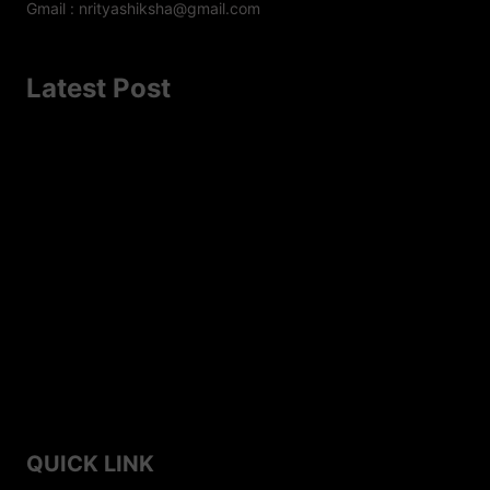
Gmail : nrityashiksha@gmail.com
Latest Post
A Famous Folk Dances of Jammu and Kashmir – A
Cultural Delight
Top 8 Famous Folk Dances of Jharkhand
Top 10 Folk Dances of Assam – A Vibrant Celebration of
Culture
Top 7 Famous Folk Dances of Himachal Pradesh
Top 10 Famous Folk Dances of Haryana
QUICK LINK