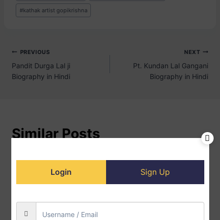
#
kathak artist gopikrishna
PREVIOUS
NEXT
Pandit Durga Lal ji
Pt. Kundan Lal Gangani
Biography in Hindi
Biography in Hindi
Similar Posts
Login
Sign Up