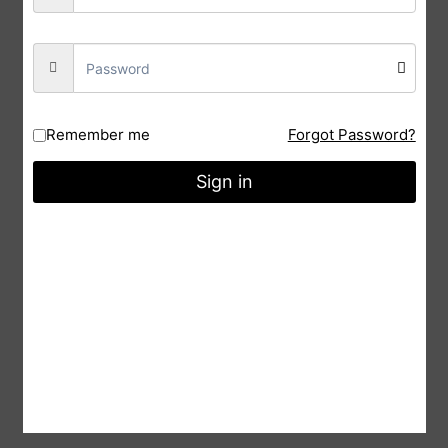
Remember me
Forgot Password?
Pandit Jailal Maharaj Ji Biography In
Sign in
Hindi