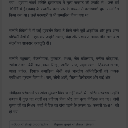
गया। प्रयाग संघर्ष समिति इलाहाबाद में नृत्‍य सम्राट की उपाधि से। उन्हें वर्ष
1967 में हैदराबाद के स्थानीय कला संघ के माध्यम से कलापापर्ण द्वारा सम्मानित
किया गया था। उन्हें पद्मश्री से भी सम्मानित किया गया था।
उन्होंने विदेशों में भी कई प्रदर्शन किया है किये जैसे पूर्वी अफ्रीका और कुछ अन्य
पश्चिमी देशों में । एक बार उन्होंने तबला, चंदा और पखावज नामक तीन ताल वाद्य
यंत्रों पर शानदार प्रस्तुति दी।
उन्होंने मधुबाला, वैजतीमाला, मुमताज, संध्या, जेब बख्तियार, मनीषा कोइराला,
रवीना टंडन, बेबी नाज़, माला सिन्हा, अनीता राज, पद्मा खन्ना, ट्विंकल खन्ना,
आशा पारेख, दिमाक कपाड़िया जैसी कई भारतीय अभिनेत्रियों को कथक
प्रशिक्षण प्रदान किया है। रॉय, सोमी अली, शिल्पा शिरोडकर और कई और।
गोपीकृष्ण परंपराओं पर आंख मूंदकर विश्वास नहीं करते थे। परिणामस्वरूप उन्होंने
कथक में कुछ नए तत्वों का परिचय दिया और एक नृत्य निर्देशक बन गए। गोपी
कृष्णा जी का निधन बंबई में दिल का दौरा पड़ने के कारण 18 फरवरी 1994 को
हो गया।
#
GopiKrishaji biography
#
guru gopi krishna ji jivani