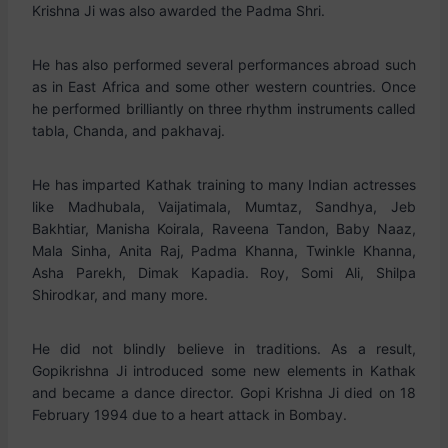
Krishna Ji was also awarded the Padma Shri.
He has also performed several performances abroad such
as in East Africa and some other western countries. Once
he performed brilliantly on three rhythm instruments called
tabla, Chanda, and pakhavaj.
He has imparted Kathak training to many Indian actresses
like Madhubala, Vaijatimala, Mumtaz, Sandhya, Jeb
Bakhtiar, Manisha Koirala, Raveena Tandon, Baby Naaz,
Mala Sinha, Anita Raj, Padma Khanna, Twinkle Khanna,
Asha Parekh, Dimak Kapadia. Roy, Somi Ali, Shilpa
Shirodkar, and many more.
He did not blindly believe in traditions. As a result,
Gopikrishna Ji introduced some new elements in Kathak
and became a dance director. Gopi Krishna Ji died on 18
February 1994 due to a heart attack in Bombay.